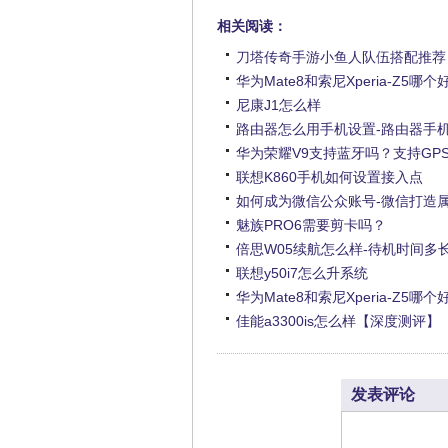
相关阅读：
刀塔传奇手游小鱼人队伍搭配推荐
华为Mate8和索尼Xperia-Z5哪个
尼康J1怎么样
路由器怎么用手机设置-路由器手
华为荣耀V9支持蓝牙吗？支持GP
联想K860手机如何设置接入点
如何成为微信公众账号-微信打造
魅族PRO6需要剪卡吗？
倍思W05续航怎么样-待机时间多
联想y50i7怎么升系统
华为Mate8和索尼Xperia-Z5哪个
佳能a3300is怎么样【深度测评】
发表评论