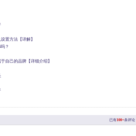
好
机设置方法【详解】
S吗？
属于自己的品牌【详细介绍】
长
好
已有
100+
条评论