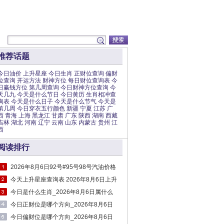
推荐话题
今日油价
上升星座
今日生肖
正财位查询
偏财
位查询
开运方法
财神方位
每日财位查询表
今
日赢钱方位
第几周查询
今日财神方位查询
今
天几九
今天是什么节日
今日黄历
生肖相冲查
询表
今天是什么日子
今天是什么节气
今天是
第几周
今日穿衣五行颜色
新疆
宁夏
江苏
广
西
青海
上海
黑龙江
甘肃
广东
陕西
湖南
西藏
吉林
湖北
河南
辽宁
云南
山东
内蒙古
贵州
江
西
阅读排行
2026年8月6日92号#95号98号汽油价格
最新消息_当日#0号柴油价格
今天上升星座查询表 2026年8月6日上升
星座时间对照表
今日是什么生肖_2026年8月6日属什么
今日正财位是哪个方向_2026年8月6日
正财位
今日偏财位是哪个方向_2026年8月6日