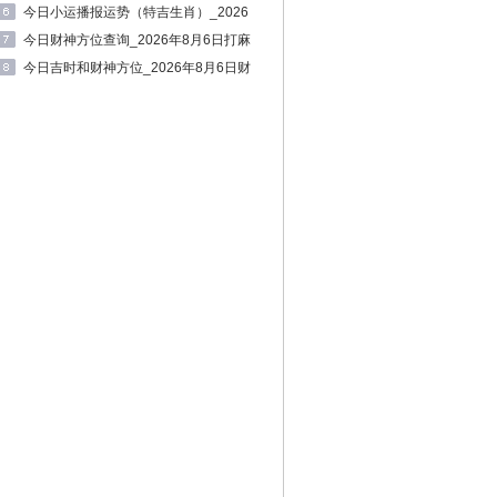
十二时辰财神方位
今日小运播报运势（特吉生肖）_2026
年8月6日生肖运势查询
今日财神方位查询_2026年8月6日打麻
将必赢方位
今日吉时和财神方位_2026年8月6日财
神方位和时间