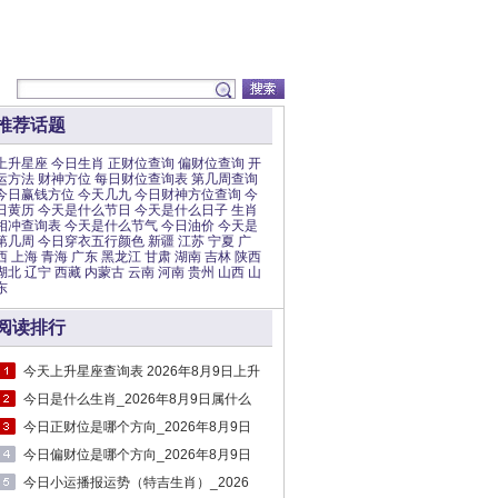
推荐话题
上升星座
今日生肖
正财位查询
偏财位查询
开
运方法
财神方位
每日财位查询表
第几周查询
今日赢钱方位
今天几九
今日财神方位查询
今
日黄历
今天是什么节日
今天是什么日子
生肖
相冲查询表
今天是什么节气
今日油价
今天是
第几周
今日穿衣五行颜色
新疆
江苏
宁夏
广
西
上海
青海
广东
黑龙江
甘肃
湖南
吉林
陕西
湖北
辽宁
西藏
内蒙古
云南
河南
贵州
山西
山
东
阅读排行
今天上升星座查询表 2026年8月9日上升
星座时间对照表
今日是什么生肖_2026年8月9日属什么
今日正财位是哪个方向_2026年8月9日
正财位
今日偏财位是哪个方向_2026年8月9日
十二时辰财神方位
今日小运播报运势（特吉生肖）_2026