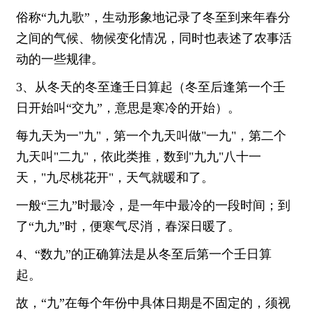
俗称“九九歌”，生动形象地记录了冬至到来年春分
之间的气候、物候变化情况，同时也表述了农事活
动的一些规律。
3、从冬天的冬至逢壬日算起（冬至后逢第一个壬
日开始叫“交九”，意思是寒冷的开始）。
每九天为一"九"，第一个九天叫做"一九"，第二个
九天叫"二九"，依此类推，数到"九九"八十一
天，"九尽桃花开"，天气就暖和了。
一般“三九”时最冷，是一年中最冷的一段时间；到
了“九九”时，便寒气尽消，春深日暖了。
4、“数九”的正确算法是从冬至后第一个壬日算
起。
故，“九”在每个年份中具体日期是不固定的，须视