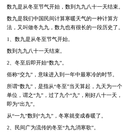
数九是从冬至节气开始，数到九九八十一天结束。
数九是我们中国民间计算寒暖天气的一种计算方
法，又叫做冬九九，数九也有很长的一段历史了。
1、数九是从冬至节气开始。
数到九九八十一天结束。
2、冬至后即开始“数九”。
俗称“交九”，意味进入到一年中最寒冷的时节。
所谓“数九”，是指从“冬至”当天算起，九天为一个
单位，谓之“九”，过了九个“九”，刚好八十一天，
即为“出九”。
从“一九”数到“九九”，冬寒就变成春暖了。
2、民间广为流传的冬至“九九消寒歌”。