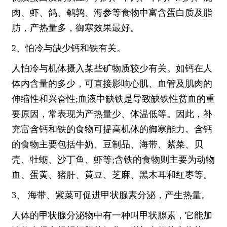
肉、虾、鸽、鹌鹑、海参等食物中富含蛋白质及脂
肪，产热量多，御寒效果最好。
2、怕冷与缺少钙和铁有关。
人怕冷与机体摄入某些矿物质较少有关。如钙在人
体内含量的多少，可直接影响心肌、血管及肌肉的
伸缩性和兴奋性;血液中缺铁是导致缺铁性贫血的重
要原因，常表现为产热量少、体温低等。因此，补
充富含钙和铁的食物可提高机体的御寒能力。含钙
的食物主要包括牛奶、豆制品、海带、紫菜、贝
壳、牡蛎、沙丁鱼、虾等;含铁的食物则主要为动物
血、蛋黄、猪肝、黄豆、芝麻、黑木耳和红枣等。
3、 海带、紫菜可促进甲状腺素分泌，产生热量。
人体的甲状腺分泌物中有一种叫甲状腺素，它能加