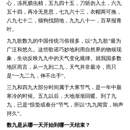
心，冻死腊虫精，五九四十五，刀斩勿入土，六九
五十四，再冷无意思，七九六十三，衣帽两可挽，
八九七十二，猫狗找阴地，九九八十一，百草报青
叶。
九九歌数九的中国传统习俗很多，以“九九歌”最为
广泛和悠久。这些歌谣巧妙地利用自然界的物候现
象，生动反映九九中的天气变化规律。就我国多数
地区而言，从一九到二九，天气并非最冷，而只
是“一九二九，伸不出手”。
三九和四九大部分时间属于大寒节气，是一年中最
寒冷的时候。五九以后，大地渐渐回暖。到了九
九，已是“惊蛰或春分”节气，所以“九九闻雷，响声
持久”。
数九是从哪一天开始到哪一天结束？