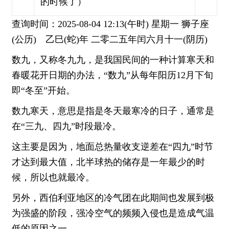
的时候了）
查询时间：2025-08-04 12:13(午时) 星期一 狮子座
(公历) 乙巳(蛇)年 二零二五年闰六月十一(阴历)
数九，又称冬九九，是我国民间的一种计算寒天和
春暖花开日期的办法，“数九”从每年阳历12月下旬
即“冬至”开始。
数九寒天，意思是指是冬天最寒冷的日子，通常是
在“三九、四九”时段最冷。
这主要是因为，地面总热量收支逆差在“四九”时节
才达到最大值，北半球热的储存是一年最少的时
候，所以也就最冷。
另外，西伯利亚地区的冷气团在此期间也发展到极
为强盛的阶段，强冷空气的频频入侵也是造成气温
低的原因之一。