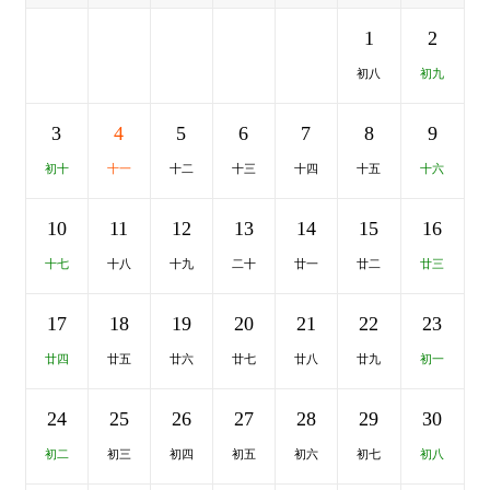
1
2
初八
初九
3
4
5
6
7
8
9
初十
十一
十二
十三
十四
十五
十六
10
11
12
13
14
15
16
十七
十八
十九
二十
廿一
廿二
廿三
17
18
19
20
21
22
23
廿四
廿五
廿六
廿七
廿八
廿九
初一
24
25
26
27
28
29
30
初二
初三
初四
初五
初六
初七
初八