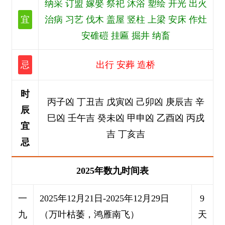
纳采 订盟 嫁娶 祭祀 沐浴 塑绘 开光 出火
宜
治病 习艺 伐木 盖屋 竖柱 上梁 安床 作灶
安碓磑 挂匾 掘井 纳畜
忌
出行 安葬 造桥
时
丙子凶 丁丑吉 戊寅凶 己卯凶 庚辰吉 辛
辰
巳凶 壬午吉 癸未凶 甲申凶 乙酉凶 丙戌
宜
吉 丁亥吉
忌
2025年数九时间表
一
2025年12月21日-2025年12月29日
9
九
（万叶枯萎，鸿雁南飞）
天