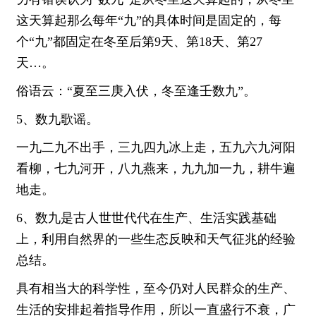
这天算起那么每年“九”的具体时间是固定的，每
个“九”都固定在冬至后第9天、第18天、第27
天…。
俗语云：“夏至三庚入伏，冬至逢壬数九”。
5、数九歌谣。
一九二九不出手，三九四九冰上走，五九六九河阳
看柳，七九河开，八九燕来，九九加一九，耕牛遍
地走。
6、数九是古人世世代代在生产、生活实践基础
上，利用自然界的一些生态反映和天气征兆的经验
总结。
具有相当大的科学性，至今仍对人民群众的生产、
生活的安排起着指导作用，所以一直盛行不衰，广