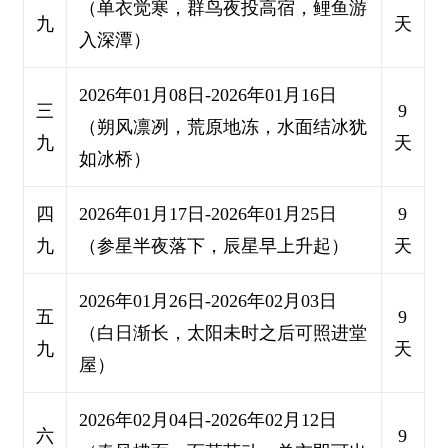
（单衣觉寒，群鸟夜投高宿，鲤鱼游
九
天
入深潭）
2026年01月08日-2026年01月16日
三
9
（朔风凛冽，荒原地冻，水面结冰犹
九
天
如冰桥）
四
2026年01月17日-2026年01月25日
9
九
（参星半夜落下，辰星早上升起）
天
2026年01月26日-2026年02月03日
五
9
（白日渐长，太阳未时之后可照进堂
九
天
屋）
2026年02月04日-2026年02月12日
六
9