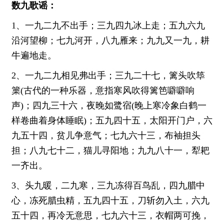
数九歌谣：
1、一九二九不出手；三九四九冰上走；五九六九
沿河望柳；七九河开，八九雁来；九九又一九，耕
牛遍地走。
2、一九二九相见弗出手；三九二十七，篱头吹筚
篥(古代的一种乐器，意指寒风吹得篱笆噼噼响
声)；四九三十六，夜晚如鹭宿(晚上寒冷象白鹤一
样卷曲着身体睡眠)；五九四十五，太阳开门户，六
九五十四，贫儿争意气；七九六十三，布袖担头
担；八九七十二，猫儿寻阳地；九九八十一，犁耙
一齐出。
3、头九暖，二九寒，三九冻得百鸟乱，四九腊中
心，冻死腊虫精，五九四十五，刀斩勿入土，六九
五十四，再冷无意思，七九六十三，衣帽两可挽，