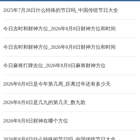
2025年7月28日什么特殊的节日吗_中国传统节日大全
今日吉时和财神方位_2026年8月8日财神方位和时间
今日吉时和财神方位_2026年8月8日财神方位和时间
今日麻将打牌吉位_2026年8月8日麻将财神方位
2026年8月8日是今年第几周_距离过年还有多少天
2026年8月8日是几九的第几天_数九歌
2026年8月8日财神在哪个方位
2026年8月8日什么特殊的节日吗_中国传统节日大全