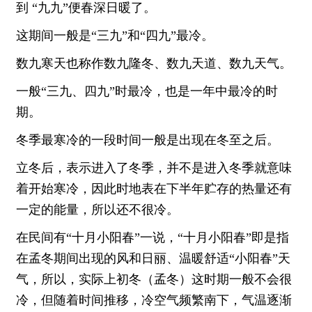
到 “九九”便春深日暖了。
这期间一般是“三九”和“四九”最冷。
数九寒天也称作数九隆冬、数九天道、数九天气。
一般“三九、四九”时最冷，也是一年中最冷的时
期。
冬季最寒冷的一段时间一般是出现在冬至之后。
立冬后，表示进入了冬季，并不是进入冬季就意味
着开始寒冷，因此时地表在下半年贮存的热量还有
一定的能量，所以还不很冷。
在民间有“十月小阳春”一说，“十月小阳春”即是指
在孟冬期间出现的风和日丽、温暖舒适“小阳春”天
气，所以，实际上初冬（孟冬）这时期一般不会很
冷，但随着时间推移，冷空气频繁南下，气温逐渐