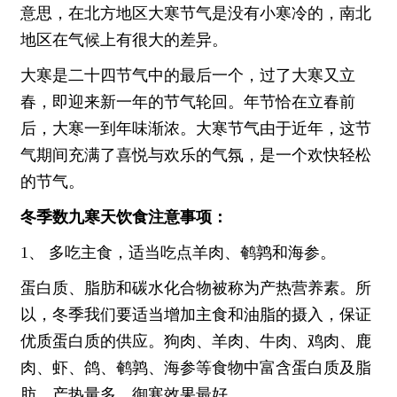
意思，在北方地区大寒节气是没有小寒冷的，南北
地区在气候上有很大的差异。
大寒是二十四节气中的最后一个，过了大寒又立
春，即迎来新一年的节气轮回。年节恰在立春前
后，大寒一到年味渐浓。大寒节气由于近年，这节
气期间充满了喜悦与欢乐的气氛，是一个欢快轻松
的节气。
冬季数九寒天饮食注意事项：
1、 多吃主食，适当吃点羊肉、鹌鹑和海参。
蛋白质、脂肪和碳水化合物被称为产热营养素。所
以，冬季我们要适当增加主食和油脂的摄入，保证
优质蛋白质的供应。狗肉、羊肉、牛肉、鸡肉、鹿
肉、虾、鸽、鹌鹑、海参等食物中富含蛋白质及脂
肪，产热量多，御寒效果最好。