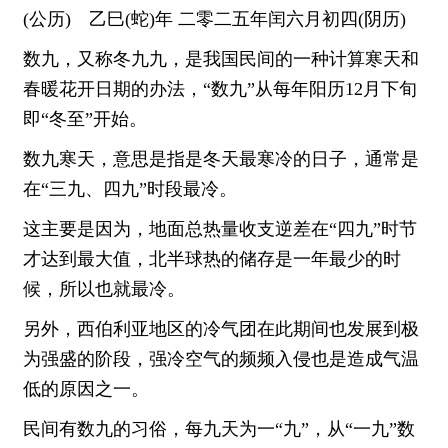
(公历) 乙巳(蛇)年 二零二五年闰六月初四(阴历)
数九，又称冬九九，是我国民间的一种计算寒天和
春暖花开日期的办法，“数九”从每年阳历12月下旬
即“冬至”开始。
数九寒天，意思是指是冬天最寒冷的日子，通常是
在“三九、四九”时段最冷。
这主要是因为，地面总热量收支逆差在“四九”时节
才达到最大值，北半球热的储存是一年最少的时
候，所以也就最冷。
另外，西伯利亚地区的冷气团在此期间也发展到极
为强盛的阶段，强冷空气的频频入侵也是造成气温
低的原因之一。
民间有数九的习俗，每九天为一“九”，从“一九”数