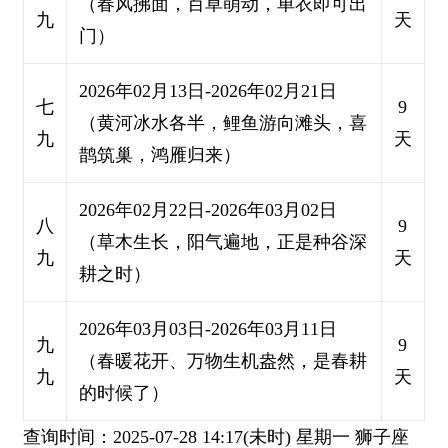
（春风拂面，百草萌动，单衣即可出
九
天
门）
2026年02月13日-2026年02月21日
七
9
（黄河冰水各半，鲤鱼游向滩头，喜
九
天
鹊筑巢，鸿雁归来）
2026年02月22日-2026年03月02日
八
9
（草木生长，阳气遍地，正是种谷深
九
天
耕之时）
2026年03月03日-2026年03月11日
九
9
（春暖花开、万物生机盎然，是春耕
九
天
的时候了）
查询时间：2025-07-28 14:17(未时) 星期一 狮子座