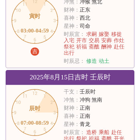
冲煞：
冲猴 煞北
财神：
正东
寅时
喜神：
西北
星神：
司命
03:00-04:59
时辰宜：
求嗣
嫁娶
移徙
入宅
开市
交易
安葬
作灶
祭祀
祈福
斋醮
酬神
赴任
吉
出行
时辰忌：
修造
动土
2025年8月15日吉时 壬辰时
干支：
壬辰时
冲煞：
冲狗 煞南
财神：
正南
辰时
喜神：
正南
07:00-08:59
星神：
青龙
时辰宜：
造桥
乘船
赴任
出行
祭祀
祈福
斋醮
开光