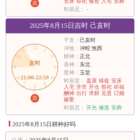
安床
祭祀
修造
入宅
安葬
吉
时辰忌：
-
2025年8月15日吉时 己亥时
干支：
己亥时
冲煞：
冲蛇 煞西
财神：
正北
亥时
喜神：
东北
星神：
玉堂
21:00-22:59
时辰宜：
盖屋
移徙
安床
入宅
开市
开仓
祭祀
祈福
酬神
出行
求财
见贵
订婚
吉
嫁娶
时辰忌：
开光
修造
安葬
2025年8月15日耕种好吗