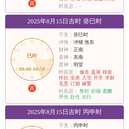
吉
时辰忌：
-
2025年8月15日吉时 癸巳时
干支：
癸巳时
冲煞：
冲猪 煞东
财神：
正南
巳时
喜神：
东南
星神：
明堂
09:00-10:59
时辰宜：
修造
盖屋
移徙
作灶
安床
入宅
开市
求财
见贵
订婚
嫁娶
吉
时辰忌：
祭祀
祈福
斋醮
开光
赴任
出行
2025年8月15日吉时 丙申时
干支：
丙申时