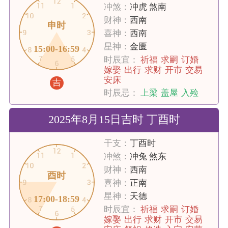
冲煞：
冲虎 煞南
财神：
西南
申时
喜神：
西南
星神：
金匮
15:00-16:59
时辰宜：
祈福
求嗣
订婚
嫁娶
出行
求财
开市
交易
安床
吉
时辰忌：
上梁
盖屋
入殓
2025年8月15日吉时 丁酉时
干支：
丁酉时
冲煞：
冲兔 煞东
财神：
西南
酉时
喜神：
正南
星神：
天德
17:00-18:59
时辰宜：
祈福
求嗣
订婚
嫁娶
出行
求财
开市
交易