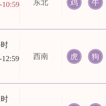
东北
鸡
牛
-10:59
午时
西南
虎
狗
-12:59
未时