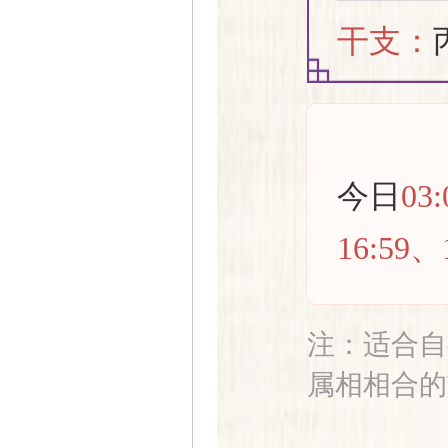
干支：
今日
03:
16:59、1
注：适合自
属相相合的