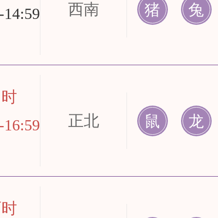
西南
猪
兔
-14:59
申时
正北
鼠
龙
-16:59
酉时