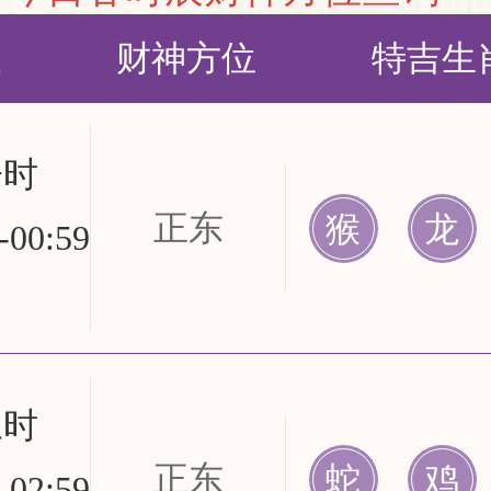
辰
财神方位
特吉生
子时
正东
猴
龙
-00:59
丑时
正东
蛇
鸡
-02:59