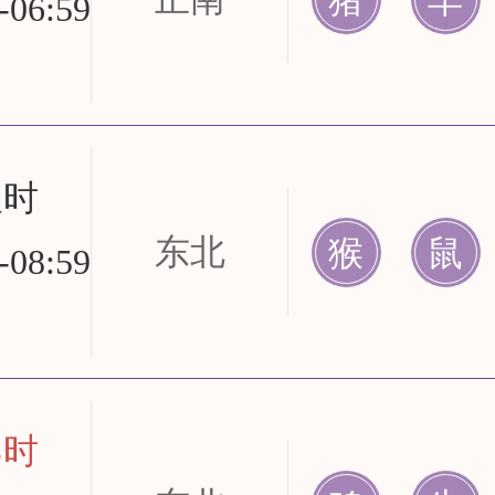
-06:59
辰时
东北
猴
鼠
-08:59
巳时