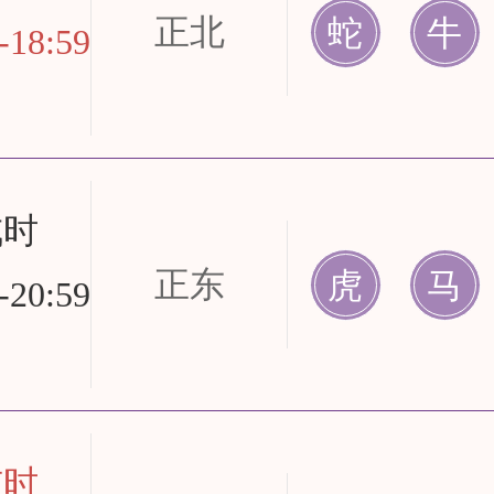
正北
蛇
牛
-18:59
戌时
正东
虎
马
-20:59
亥时