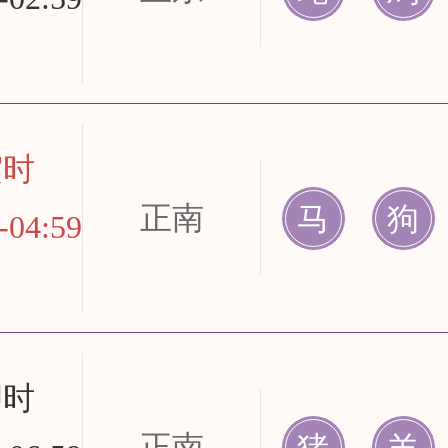
寅时
正南
马
狗
-04:59
卯时
正南
猪
羊