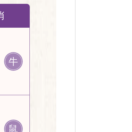
肖
牛
鼠