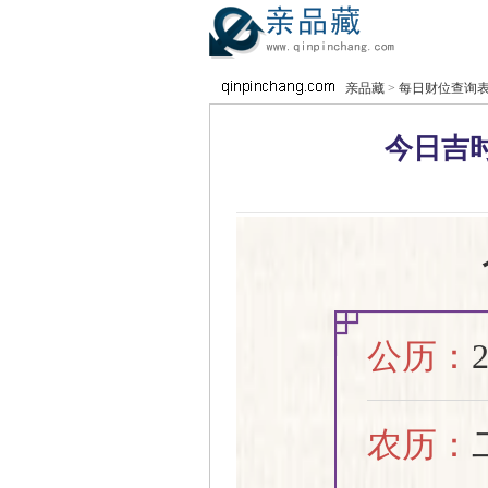
亲品藏
>
每日财位查询
今日吉时
公历：
农历：