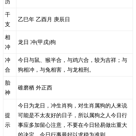
历
干
乙巳年 乙酉月 庚辰日
支
相
龙日 冲(甲戌)狗
冲
冲
今日与鼠、猴半合，与鸡六合，较为吉祥；与
合
狗相冲，与兔相害，与龙相刑。
胎
碓磨栖 外正西
神
今日为龙日，冲生肖狗，对生肖属狗的人来说
提
可能是不太友好的日子，所以属狗之人今日行
示
事应多加留心注意，不要在今日轻易做出重大
的决定，今日行事最好以求稳为准则。