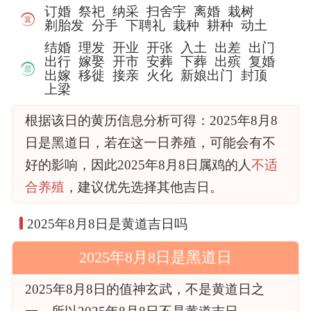
订婚
祭祀
纳采
扫舍宇
离婚
栽树
剃胎发
分手
下聘礼
栽种
耕种
动土
结婚
理发
开业
开张
入土
出差
出门
出行
嫁娶
开市
安葬
下葬
出殡
复婚
出嫁
移徙
接亲
火化
新娘出门
封顶
上梁
根据该日的黄历信息分析可得：2025年8月8
日是黑道日，若在这一日养殖，可能会有不
好的影响，因此2025年8月8日属鸡的人
不适
合养殖
，建议优先选择其他吉日。
2025年8月8日是黄道吉日吗
2025年8月8日是黑道日
2025年8月8日的值神玄武，不是黄道日之