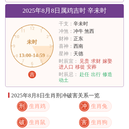
2025年8月8日属鸡吉时 辛未时
干支：
辛未时
冲煞：
冲牛 煞西
财神：
正东
未时
喜神：
西南
星神：
天德
13:00-14:59
时辰宜：
见贵
求财
嫁娶
进人口
移徙
安葬
吉
时辰忌：
赴任
出行
修造
动土
2025年8月8日生肖刑冲破害关系一览
刑
冲
生肖鸡
生肖兔
破
害
生肖鼠
生肖狗