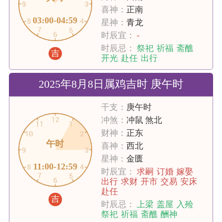
喜神：
正南
03:00-04:59
星神：
青龙
时辰宜：
-
时辰忌：
祭祀
祈福
斋醮
吉
开光
赴任
出行
2025年8月8日属鸡吉时 庚午时
干支：
庚午时
冲煞：
冲鼠 煞北
财神：
正东
午时
喜神：
西北
星神：
金匮
11:00-12:59
时辰宜：
求嗣
订婚
嫁娶
出行
求财
开市
交易
安床
赴任
吉
时辰忌：
上梁
盖屋
入殓
祭祀
祈福
斋醮
酬神