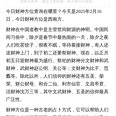
供娱乐参考。建议大家收藏，每天都可以看看。
今日财神方位查询在哪里？今天是2025年2月16
日，今日财神方位是西南方。
财神在中国道教中是主管世间财源的神明。中国民
间习俗中，除夕是春节中最热闹的一天，除夕之夜
人们吃罢饺子，彻夜不眠，等待着接财神，有人还
送财神上门，到了初二还要祭财神。现在，以正月
初五日迎财神最为盛行。祭祀的财神分文财神和武
财神，武财神赵公明、关公等；文财神为比干、范
蠡等。除此以外，人们信仰的财神还有五圣、柴
荣、财公财母、和合二仙、利市仙官、文昌帝君、
活财神沈万三等，其中文武财神、五圣的信仰最具
广泛性。
财神方位是一种古老的占卜方式，它可以帮助人们