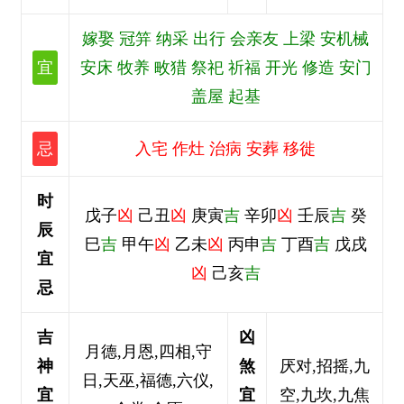
嫁娶 冠笄 纳采 出行 会亲友 上梁 安机械
宜
安床 牧养 畋猎 祭祀 祈福 开光 修造 安门
盖屋 起基
忌
入宅 作灶 治病 安葬 移徙
时
戊子
凶
己丑
凶
庚寅
吉
辛卯
凶
壬辰
吉
癸
辰
巳
吉
甲午
凶
乙未
凶
丙申
吉
丁酉
吉
戊戌
宜
凶
己亥
吉
忌
吉
凶
月德,月恩,四相,守
神
煞
厌对,招摇,九
日,天巫,福德,六仪,
宜
宜
空,九坎,九焦