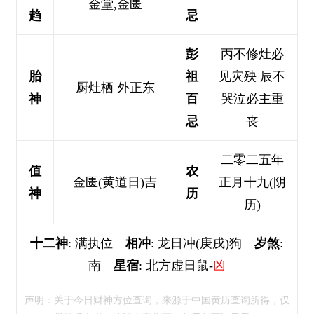
金堂,金匮
趋
忌
彭
丙不修灶必
胎
祖
见灾殃 辰不
厨灶栖 外正东
神
百
哭泣必主重
忌
丧
二零二五年
值
农
金匮(黄道日)吉
正月十九(阴
神
历
历)
十二神
: 满执位
相冲
: 龙日冲(庚戌)狗
岁煞
:
南
星宿
: 北方虚日鼠-
凶
声明：关于今日财神方位查询，来源于中国黄历查询所得，仅