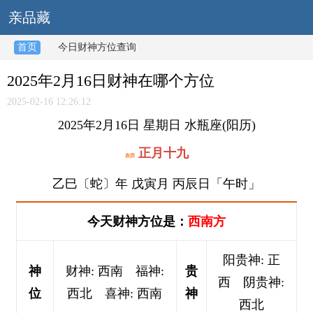
亲品藏
首页
今日财神方位查询
2025年2月16日财神在哪个方位
2025-02-16 12:26:12
2025年2月16日 星期日 水瓶座(阳历)
正月十九
农历
乙巳〔蛇〕年 戊寅月 丙辰日「午时」
今天财神方位是：
西南方
阳贵神: 正
神
财神: 西南 福神:
贵
西 阴贵神:
位
西北 喜神: 西南
神
西北