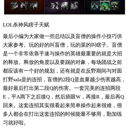
LOL杀神风瞎子天赋
最后小编为大家做一些总结以及盲僧的操作小技巧供
大家参考。玩的好的叫盲僧，玩的菜的叫瞎子。盲僧
是一个非常依靠手速与操作的英雄最重要的就是大招
的释放。释放的角度以及要踢的对象，每场团战之前
都应该有一个好的规划，还有就是在反野期间与对面
打野sala是的连招，盲僧的2段Q是血量越少伤害越高，
最好最后打出第二段Q的伤害。一套完美的连招两段
E，平A两下之后接Q，然后插眼W，再接R，最后再Q
回来。这套连招其实很看起来简单操作起来很难，很
多人都会在打出这套连招的时候能量不够用，勤加练
习就好啦。