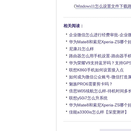
《
Windows11怎么设置文件下
相关阅读：
企业微信怎么进行经费审批-企业
华为Mate8和索尼Xperia-Z5哪个
尼康J1怎么样
路由器怎么用手机设置-路由器手
华为荣耀V9支持蓝牙吗？支持GP
联想K860手机如何设置接入点
如何成为微信公众账号-微信打造
魅族PRO6需要剪卡吗？
倍思W05续航怎么样-待机时间多
联想y50i7怎么升系统
华为Mate8和索尼Xperia-Z5哪个
佳能a3300is怎么样【深度测评】