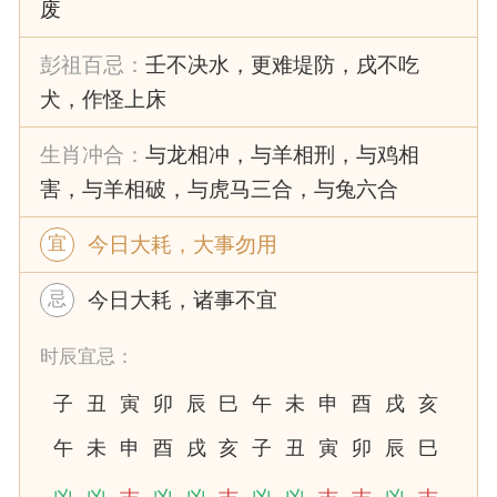
废
彭祖百忌：
壬不决水，更难堤防，戌不吃
犬，作怪上床
生肖冲合：
与龙相冲，与羊相刑，与鸡相
害，与羊相破，与虎马三合，与兔六合
今日大耗，大事勿用
宜
今日大耗，诸事不宜
忌
时辰宜忌：
子
丑
寅
卯
辰
巳
午
未
申
酉
戌
亥
午
未
申
酉
戌
亥
子
丑
寅
卯
辰
巳