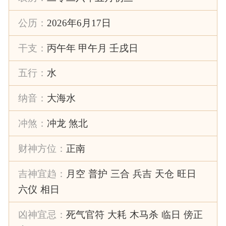
公历：
2026年6月17日
干支：
丙午年 甲午月 壬戌日
五行：
水
纳音：
大海水
冲煞：
冲龙 煞北
财神方位：
正南
吉神宜趋：
月空
普护
三合
兵吉
天仓
旺日
六仪
相日
凶神宜忌：
死气官符
大耗
木马杀
临日
傍正